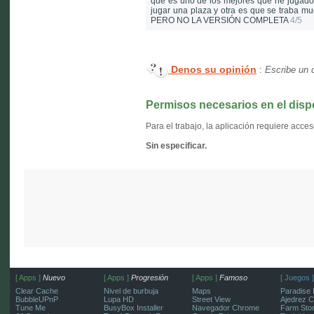
que es uno de los mejores que he jugado
jugar una plaza y otra es que se traba mu
PERO NO LA VERSIÓN COMPLETA
4/5
Denos su opinión
:
Escribe un 
Permisos necesarios en el disp
Para el trabajo, la aplicación requiere acces
Sin especificar.
[ Apps ]
Nuevo
[ Apps ]
Progresión
[ Apps ]
Famoso
[ Juegos ]
Clear Cache
Nivel de burbuja
Maps
Paradise 
BubbleUPnP
Lupa HD
Street View
Ajedrez C
Tune Me
BusyBox Installer
Navegador Chrome
Farm Sto