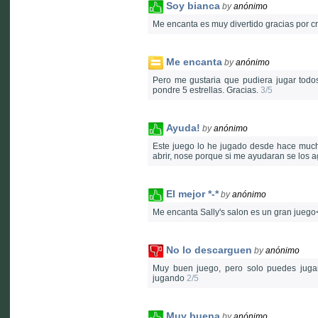
Soy bianca
by
anónimo
Me encanta es muy divertido gracias por c
Me encanta
by
anónimo
Pero me gustaria que pudiera jugar todos 
pondre 5 estrellas. Gracias.
3/5
Ayuda!
by
anónimo
Este juego lo he jugado desde hace mucho.
abrir, nose porque si me ayudaran se los a
El mejor *-*
by
anónimo
Me encanta Sally's salon es un gran juego
No lo descarguen
by
anónimo
Muy buen juego, pero solo puedes jugar 
jugando
2/5
Muy buena
by
anónimo