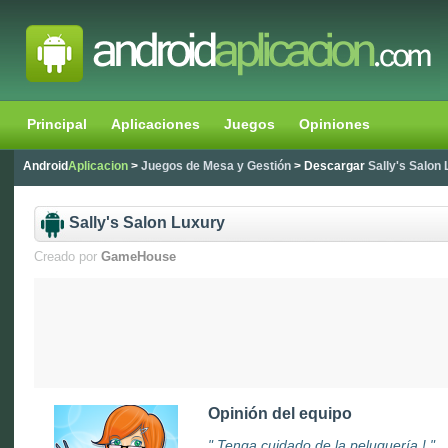
Principal
Aplicaciones
Juegos
Opiniones
Android
Aplicacion
>
Juegos de Mesa y Gestión
> Descargar
Sally's Salon
Sally's Salon Luxury
Creado por
GameHouse
Opinión del equipo
" Tenga cuidado de la peluquería ! "