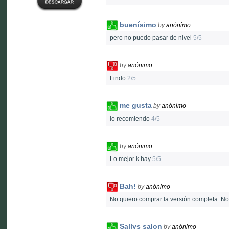
buenísimo
by
anónimo
pero no puedo pasar de nivel
5/5
by
anónimo
Lindo
2/5
me gusta
by
anónimo
lo recomiendo
4/5
by
anónimo
Lo mejor k hay
5/5
Bah!
by
anónimo
No quiero comprar la versión completa. No
Sallys salon
by
anónimo