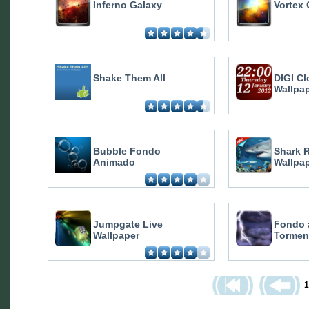
Inferno Galaxy
Vortex 
Shake Them All
DIGI Cl
Wallpa
Bubble Fondo
Shark R
Animado
Wallpa
Jumpgate Live
Fondo 
Wallpaper
Tormen
1