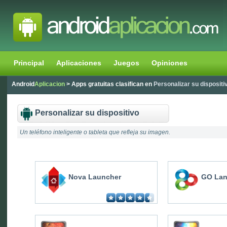
Principal
Aplicaciones
Juegos
Opiniones
Android
Aplicacion
> Apps gratuitas clasifican en
Personalizar su dispositi
Personalizar su dispositivo
Un teléfono inteligente o tableta que refleja su imagen.
Nova Launcher
GO Lan